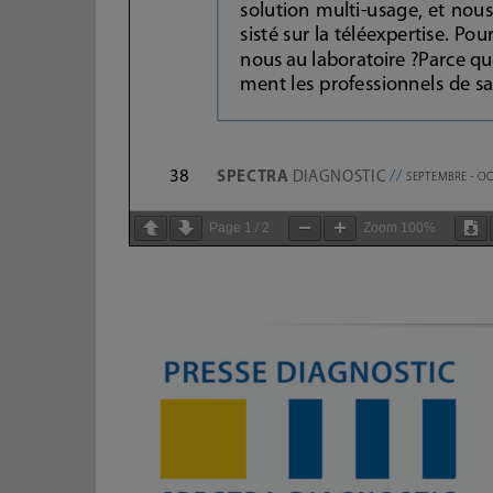
Page
1
/
2
Zoom
100%