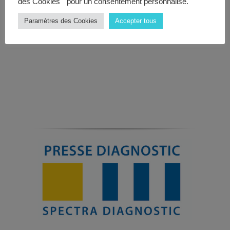
des Cookies " pour un consentement personnalisé.
Paramètres des Cookies
Accepter tous
Page
1
/
4
Zoom
100%