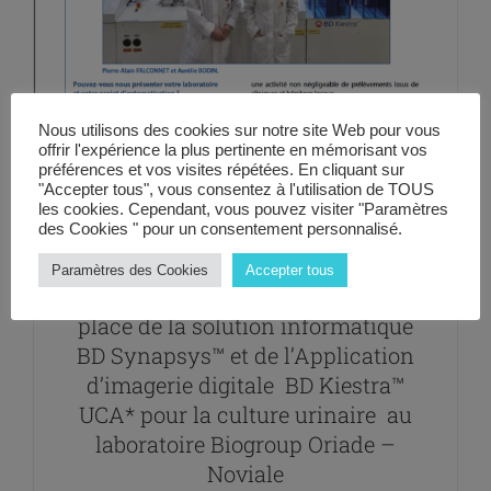
Nous utilisons des cookies sur notre site Web pour vous
offrir l'expérience la plus pertinente en mémorisant vos
préférences et vos visites répétées. En cliquant sur
"Accepter tous", vous consentez à l'utilisation de TOUS
les cookies. Cependant, vous pouvez visiter "Paramètres
des Cookies " pour un consentement personnalisé.
Paramètres des Cookies
Accepter tous
Retour d’expérience sur la mise en
place de la solution informatique
BD Synapsys™ et de l’Application
d’imagerie digitale BD Kiestra™
UCA* pour la culture urinaire au
laboratoire Biogroup Oriade –
Noviale