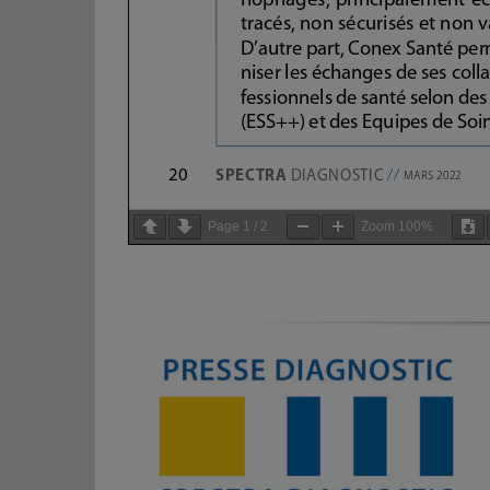
Page
1
/
2
Zoom
100%