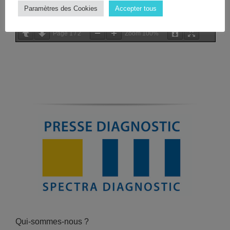
Paramètres des Cookies
Accepter tous
Page
1
/
2
Zoom
100%
Qui-sommes-nous ?