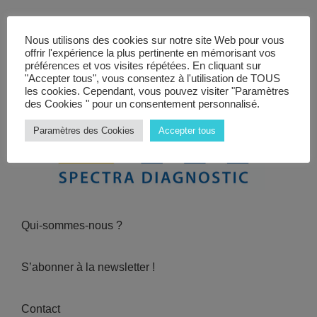
Vidéos
Nous utilisons des cookies sur notre site Web pour vous
Manifestations
offrir l'expérience la plus pertinente en mémorisant vos
préférences et vos visites répétées. En cliquant sur
Abonnements
"Accepter tous", vous consentez à l'utilisation de TOUS
les cookies. Cependant, vous pouvez visiter "Paramètres
des Cookies " pour un consentement personnalisé.
Annonceurs
Paramètres des Cookies
Accepter tous
Contact
Qui-sommes-nous ?
S’abonner à la newsletter !
Contact