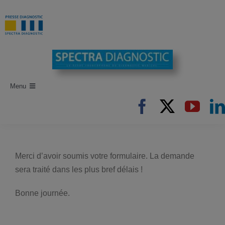
Passer
au
contenu
Menu
Accueil
Recherche d’articles
Auteurs
Merci d’avoir soumis votre formulaire. La demande
sera traité dans les plus bref délais !
Revues
Newsletters
Bonne journée.
Publi-Reportages