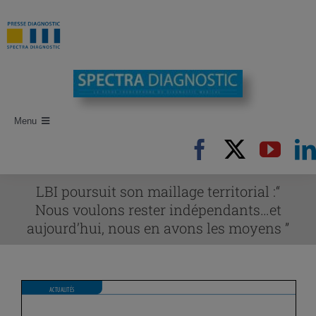
Passer
au
contenu
Menu
Accueil
Recherche d’articles
LBI poursuit son maillage territorial :“
Nous voulons rester indépendants…et
Auteurs
aujourd’hui, nous en avons les moyens ”
Revues
Newsletters
Publi-Reportages