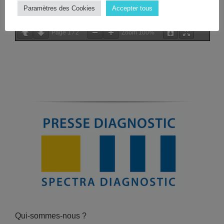
Paramètres des Cookies
Accepter tous
Page
1
/
2
Zoom
100%
Qui-sommes-nous ?