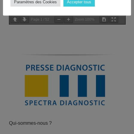
Paramètres des Cookies
Accepter tous
Page
1
/
52
Zoom
100%
Qui-sommes-nous ?