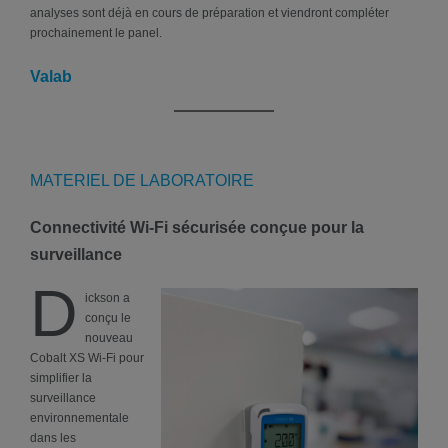
analyses sont déjà en cours de préparation et viendront compléter
prochainement le panel.
Valab
MATERIEL DE LABORATOIRE
Connectivité Wi-Fi sécurisée conçue pour la
surveillance
D
ickson a
conçu le
nouveau
Cobalt XS Wi-Fi pour
simplifier la
surveillance
environnementale
dans les