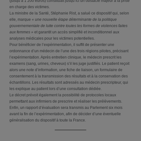
(jusqu’à 1 200 euros) constituait jusqu’ici un obstacle majeur à la prise
en charge des victimes.
La ministre de la Santé, Stéphanie Rist, a salué ce dispositif qui, selon
elle, marque
« une nouvelle étape déterminante de la politique
gouvernementale de lutte contre toutes les formes de violences faites
aux femmes »
et garantit un accès simplifié et inconditionnel aux
analyses médicales pour les victimes potentielles.
Pour bénéficier de l’expérimentation, il suffit de présenter une
ordonnance d’un médecin de l’une des trois régions pilotes, précisant
l’expérimentation. Après entretien clinique, le médecin prescrit les
examens (sang, urines, cheveux) s’il les juge justifiés. Le patient reçoit
alors une note d’information, une fiche de liaison, un formulaire de
consentement à la transmission des résultats et à la conservation des
échantillons. Les résultats sont adressés au médecin prescripteur, qui
les explique au patient lors d’une consultation dédiée.
Le décret prévoit également la possibilité de protocoles locaux
permettant aux infirmiers de prescrire et réaliser les prélèvements.
Enfin, un rapport d’évaluation sera transmis au Parlement six mois
avant la fin de l’expérimentation, afin de décider d’une éventuelle
généralisation du dispositif à toute la France.