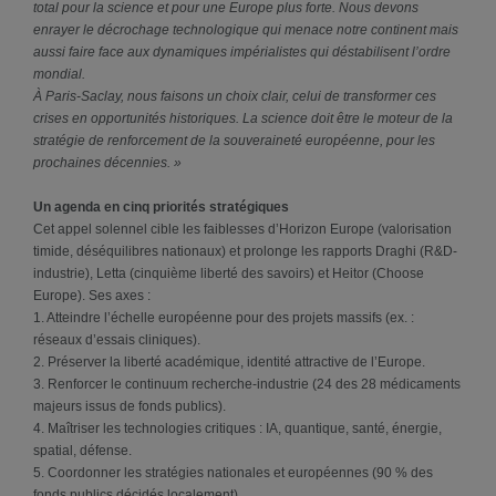
total pour la science et pour une Europe plus forte. Nous devons
enrayer le décrochage technologique qui menace notre continent mais
aussi faire face aux dynamiques impérialistes qui déstabilisent l’ordre
mondial.
À Paris-Saclay, nous faisons un choix clair, celui de transformer ces
crises en opportunités historiques. La science doit être le moteur de la
stratégie de renforcement de la souveraineté européenne, pour les
prochaines décennies. »
Un agenda en cinq priorités stratégiques
Cet appel solennel cible les faiblesses d’Horizon Europe (valorisation
timide, déséquilibres nationaux) et prolonge les rapports Draghi (R&D-
industrie), Letta (cinquième liberté des savoirs) et Heitor (Choose
Europe). Ses axes :
1. Atteindre l’échelle européenne pour des projets massifs (ex. :
réseaux d’essais cliniques).
2. Préserver la liberté académique, identité attractive de l’Europe.
3. Renforcer le continuum recherche-industrie (24 des 28 médicaments
majeurs issus de fonds publics).
4. Maîtriser les technologies critiques : IA, quantique, santé, énergie,
spatial, défense.
5. Coordonner les stratégies nationales et européennes (90 % des
fonds publics décidés localement).