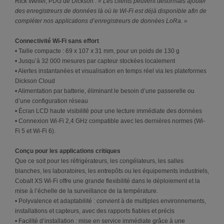
Rick Weiler, PDG de Dickson :
« Les clients peuvent désormais ajouter
des enregistreurs de données là où le Wi-Fi est déjà disponible afin de
compléter nos applications d’enregistreurs de données LoRa. »
Connectivité Wi-Fi sans effort
• Taille compacte : 69 x 107 x 31 mm, pour un poids de 130 g
• Jusqu’à 32 000 mesures par capteur stockées localement
• Alertes instantanées et visualisation en temps réel via les plateformes
Dickson Cloud
• Alimentation par batterie, éliminant le besoin d’une passerelle ou
d’une configuration réseau
• Écran LCD haute visibilité pour une lecture immédiate des données
• Connexion Wi-Fi 2,4 GHz compatible avec les dernières normes (Wi-
Fi 5 et Wi-Fi 6).
Conçu pour les applications critiques
Que ce soit pour les réfrigérateurs, les congélateurs, les salles
blanches, les laboratoires, les entrepôts ou les équipements industriels,
Cobalt XS Wi-Fi offre une grande flexibilité dans le déploiement et la
mise à l’échelle de la surveillance de la température.
• Polyvalence et adaptabilité : convient à de multiples environnements,
installations et capteurs, avec des rapports fiables et précis
• Facilité d’installation : mise en service immédiate grâce à une