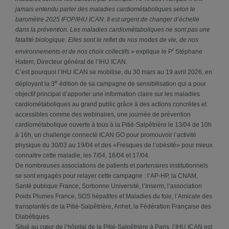
jamais entendu parler des maladies cardiométaboliques selon le
baromètre 2025 IFOP/IHU ICAN. Il est urgent de changer d’échelle
dans la prévention. Les maladies cardiométaboliques ne sont pas une
fatalité biologique. Elles sont le reflet de nos modes de vie, de nos
r
environnements et de nos choix collectifs »
explique le P
Stéphane
Hatem, Directeur général de l’IHU ICAN.
C’est pourquoi l’IHU ICAN se mobilise, du 30 mars au 19 avril 2026, en
e
déployant la 3
édition de sa campagne de sensibilisation qui a pour
objectif principal d’apporter une information claire sur les maladies
cardiométaboliques au grand public grâce à des actions concrètes et
accessibles comme des webinaires, une journée de prévention
cardiométabolique ouverte à tous à la Pitié-Salpêtrière le 13/04 de 10h
à 16h, un challenge connecté ICAN GO pour promouvoir l’activité
physique du 30/03 au 19/04 et des «Fresques de l’obésité» pour mieux
connaitre cette maladie, les 7/04, 16/04 et 17/04.
De nombreuses associations de patients et partenaires institutionnels
se sont engagés pour relayer cette campagne : l’AP-HP, la CNAM,
Santé publique France, Sorbonne Université, l’Inserm, l’association
Poids Plumes France, SOS hépatites et Maladies du foie, l’Amicale des
transplantés de la Pitié-Salpêtrière, Anhet, la Fédération Française des
Diabétiques.
Situé au cœur de l’hôpital de la Pitié-Salpêtrière à Paris, l’IHU ICAN est