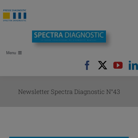
Passer
au
contenu
Menu
Accueil
Recherche d’articles
Newsletter Spectra Diagnostic N°43
Auteurs
Revues
Newsletters
Publi-Reportages