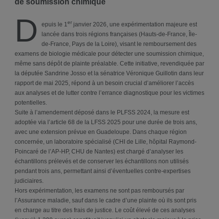
de soumission chimique
D
er
epuis le 1
janvier 2026, une expérimentation majeure est
lancée dans trois régions françaises (Hauts-de-France, Île-
de-France, Pays de la Loire), visant le remboursement des
examens de biologie médicale pour détecter une soumission chimique,
même sans dépôt de plainte préalable. Cette initiative, revendiquée par
la députée Sandrine Josso et la sénatrice Véronique Guillotin dans leur
rapport de mai 2025, répond à un besoin crucial d’améliorer l’accès
aux analyses et de lutter contre l’errance diagnostique pour les victimes
potentielles.
Suite à l’amendement déposé dans le PLFSS 2024, la mesure est
adoptée via l’article 68 de la LFSS 2025 pour une durée de trois ans,
avec une extension prévue en Guadeloupe. Dans chaque région
concernée, un laboratoire spécialisé (CHI de Lille, hôpital Raymond-
Poincaré de l’AP-HP, CHU de Nantes) est chargé d’analyser les
échantillons prélevés et de conserver les échantillons non utilisés
pendant trois ans, permettant ainsi d’éventuelles contre-expertises
judiciaires.
Hors expérimentation, les examens ne sont pas remboursés par
l’Assurance maladie, sauf dans le cadre d’une plainte où ils sont pris
en charge au titre des frais de justice. Le coût élevé de ces analyses