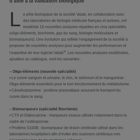
d’aide à la validation biologique
L
e pôle biologique de la société Valab, en collaboration avec
des laboratoires de biologie médicale français et suisses, ont
modélisé 16 nouvelles analyses réparties en cinq spécialités
(oligo-éléments, biochimie, gaz du sang, biologie moléculaire et
biomarqueurs). Une évolution qui reflète l’engagement de la société à
proposer de nouvelles analyses pour augmenter les performances et
®
l’expertise de leur logiciel Valab
. Les nouvelles analyses modélisées,
ajoutées au catalogue, sont les suivantes :
– Oligo-éléments (nouvelle spécialité)
• Le cuivre sanguin et urinaire, le zinc, le sélénium et le manganèse :
Oligo-éléments essentiels pour le bon fonctionnement du métabolisme.
• Céruléoplasmine : protéine plasmatique assurant le transport du
cuivre dans le sang.
– Biomarqueurs (spécialité Biochimie)
• CTX et Ostéocalcine : marqueurs osseux utilisés notamment dans le
cadre de l’ostéoporose.
• Protéine S100B : biomarqueur de lésion cérébrale utilisé dans les
laboratoires hospitaliers afin d’éviter des scanners cérébraux non