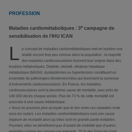
PROFESSION
e
Maladies cardiométaboliques : 3
campagne de
sensibilisation de l’IHU ICAN
L
e concept de maladies cardiométaboliques met en lumière une
réalité encore trop peu connue dans la population : la majorité
des maladies cardiovasculaires trouvent leur origine dans des
troubles métaboliques. Diabète, obésité, stéatose hépatique
métabolique (MASH), dyslipidémies ou hypertension constituent un
ensemble de pathologies étroitement liées qui favorisent la survenue
d’événements cardiovasculaires. En France, les maladies
cardiovasculaires sont la deuxième cause de mortalité, avec près de
140 000 décès chaque année. Plus de 73 % de cette mortalité est
associée à une cause métabolique.
« Nous ne pouvons plus accepter que le lien entre ces maladies reste
sous les radars. Les maladies cardiométaboliques sont une cause
majeure de mortalité alors qu’elles sont en grande partie évitables.
Pourtant, elles ne bénéficient pas d’autant de visibilité que d’autres
maladies comme les cancers par exemple. 70 % des Français n’ont