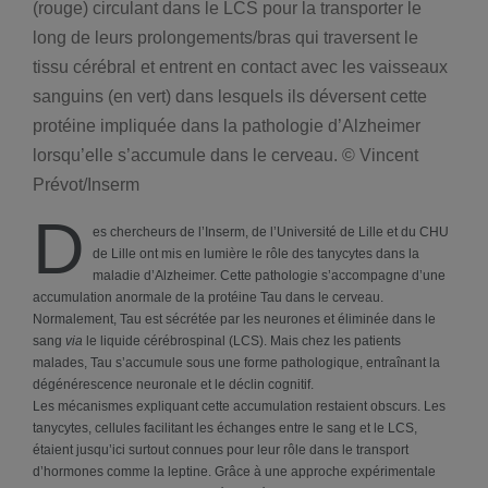
(rouge) circulant dans le LCS pour la transporter le
long de leurs prolongements/bras qui traversent le
tissu cérébral et entrent en contact avec les vaisseaux
sanguins (en vert) dans lesquels ils déversent cette
protéine impliquée dans la pathologie d’Alzheimer
lorsqu’elle s’accumule dans le cerveau. © Vincent
Prévot/Inserm
D
es chercheurs de l’Inserm, de l’Université de Lille et du CHU
de Lille ont mis en lumière le rôle des tanycytes dans la
maladie d’Alzheimer. Cette pathologie s’accompagne d’une
accumulation anormale de la protéine Tau dans le cerveau.
Normalement, Tau est sécrétée par les neurones et éliminée dans le
sang
via
le liquide cérébrospinal (LCS). Mais chez les patients
malades, Tau s’accumule sous une forme pathologique, entraînant la
dégénérescence neuronale et le déclin cognitif.
Les mécanismes expliquant cette accumulation restaient obscurs. Les
tanycytes, cellules facilitant les échanges entre le sang et le LCS,
étaient jusqu’ici surtout connues pour leur rôle dans le transport
d’hormones comme la leptine. Grâce à une approche expérimentale