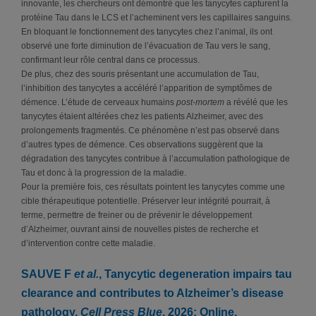
innovante, les chercheurs ont démontré que les tanycytes capturent la
protéine Tau dans le LCS et l’acheminent vers les capillaires sanguins.
En bloquant le fonctionnement des tanycytes chez l’animal, ils ont
observé une forte diminution de l’évacuation de Tau vers le sang,
confirmant leur rôle central dans ce processus.
De plus, chez des souris présentant une accumulation de Tau,
l’inhibition des tanycytes a accéléré l’apparition de symptômes de
démence. L’étude de cerveaux humains
post-mortem
a révélé que les
tanycytes étaient altérées chez les patients Alzheimer, avec des
prolongements fragmentés. Ce phénomène n’est pas observé dans
d’autres types de démence. Ces observations suggèrent que la
dégradation des tanycytes contribue à l’accumulation pathologique de
Tau et donc à la progression de la maladie.
Pour la première fois, ces résultats pointent les tanycytes comme une
cible thérapeutique potentielle. Préserver leur intégrité pourrait, à
terme, permettre de freiner ou de prévenir le développement
d’Alzheimer, ouvrant ainsi de nouvelles pistes de recherche et
d’intervention contre cette maladie.
SAUVE F
et al.
, Tanycytic degeneration impairs tau
clearance and contributes to Alzheimer’s disease
pathology,
Cell Press Blue
, 2026; Online,