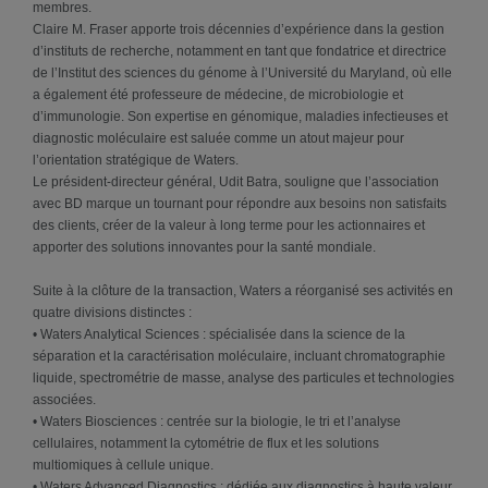
membres.
Claire M. Fraser apporte trois décennies d’expérience dans la gestion
d’instituts de recherche, notamment en tant que fondatrice et directrice
de l’Institut des sciences du génome à l’Université du Maryland, où elle
a également été professeure de médecine, de microbiologie et
d’immunologie. Son expertise en génomique, maladies infectieuses et
diagnostic moléculaire est saluée comme un atout majeur pour
l’orientation stratégique de Waters.
Le président-directeur général, Udit Batra, souligne que l’association
avec BD marque un tournant pour répondre aux besoins non satisfaits
des clients, créer de la valeur à long terme pour les actionnaires et
apporter des solutions innovantes pour la santé mondiale.
Suite à la clôture de la transaction, Waters a réorganisé ses activités en
quatre divisions distinctes :
• Waters Analytical Sciences : spécialisée dans la science de la
séparation et la caractérisation moléculaire, incluant chromatographie
liquide, spectrométrie de masse, analyse des particules et technologies
associées.
• Waters Biosciences : centrée sur la biologie, le tri et l’analyse
cellulaires, notamment la cytométrie de flux et les solutions
multiomiques à cellule unique.
• Waters Advanced Diagnostics : dédiée aux diagnostics à haute valeur