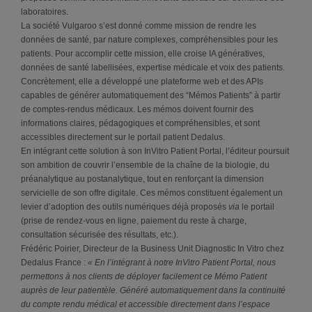
laboratoires.
La société Vulgaroo s’est donné comme mission de rendre les
données de santé, par nature complexes, compréhensibles pour les
patients. Pour accomplir cette mission, elle croise IA génératives,
données de santé labellisées, expertise médicale et voix des patients.
Concrètement, elle a développé une plateforme web et des APIs
capables de générer automatiquement des “Mémos Patients” à partir
de comptes-rendus médicaux. Les mémos doivent fournir des
informations claires, pédagogiques et compréhensibles, et sont
accessibles directement sur le portail patient Dedalus.
En intégrant cette solution à son InVitro Patient Portal, l’éditeur poursuit
son ambition de couvrir l’ensemble de la chaîne de la biologie, du
préanalytique au postanalytique, tout en renforçant la dimension
servicielle de son offre digitale. Ces mémos constituent également un
levier d’adoption des outils numériques déjà proposés
via
le portail
(prise de rendez-vous en ligne, paiement du reste à charge,
consultation sécurisée des résultats, etc.).
Frédéric Poirier, Directeur de la Business Unit Diagnostic In Vitro chez
Dedalus France :
« En l’intégrant à notre InVitro Patient Portal, nous
permettons à nos clients de déployer facilement ce Mémo Patient
auprès de leur patientèle. Généré automatiquement dans la continuité
du compte rendu médical et accessible directement dans l’espace