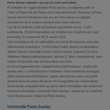
Paris-Saclay Summit : un succès sans précédent
À l’initiative de l’agglomération Paris-Saclay, co-organisé avec
Le
Point
, la Région Île-de-France et le Département de l’Essonne, le Paris-
Saclay Summit fait depuis trois ans de Paris-Saclay la capitale
européenne de la science pendant deux jours intenses.
Les 18 et 19 février 2026 ont marqué une édition record : 5 000
participants, 25 000 réservations de conférences (moyenne de 5 par
personne), en hausse de 45 % versus 2025.
130 scientifiques de 20 nationalités ont animé 80 sessions, avec des
intervenants d’exception : le Prix Nobel Didier Queloz (exoplanètes),
Valérie Masson-Delmotte et Jean Jouzel (climat), Eugenia Cheng et
Stéphane Mallat (mathématiques), Michael E. Mann (paléoclimat), sans
oublier le Palmarès des 100 Inventeurs du
Point
.
Ce furent également des engagements emblématiques : auprès des
jeunes avec « La Recherche en Baskets » et les nombreux échanges
entre intervenants et étudiants ; auprès des femmes avec une parité
absolue dans les prises de parole et l’inauguration de l’observatoire
territorial des inégalités liées au genre dans l’orientation des lycéens et
lycéennes (Fondation Université Paris-Saclay) ; auprès de la recherche
et de l’Europe avec l’Appel de Paris-Saclay.
Université Paris-Saclay