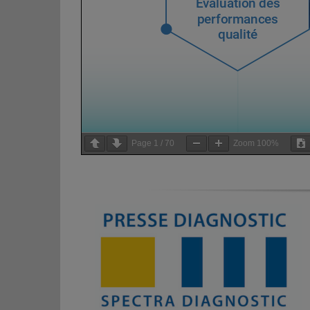
Page
1
/
70
Zoom
100%