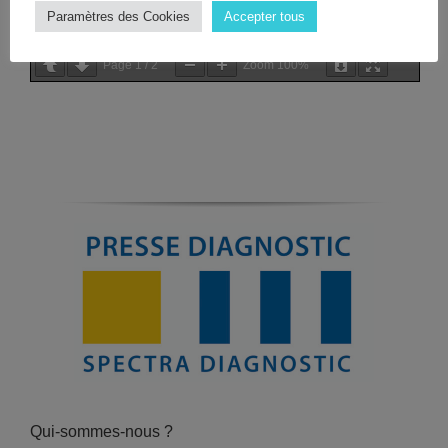
Paramètres des Cookies
Accepter tous
Page
1
/
2
Zoom
100%
Qui-sommes-nous ?