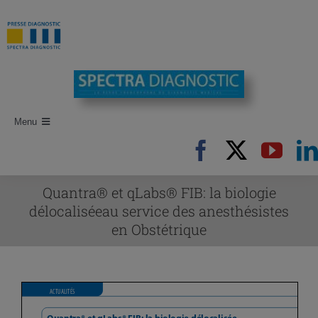
Passer
au
contenu
Menu
Accueil
Recherche d’articles
Quantra® et qLabs® FIB: la biologie
délocaliséeau service des anesthésistes
Auteurs
en Obstétrique
Revues
Newsletters
Publi-Reportages