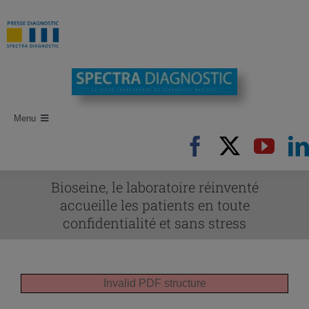
Passer
au
contenu
Menu
Accueil
Recherche d’articles
Bioseine, le laboratoire réinventé
accueille les patients en toute
Auteurs
confidentialité et sans stress
Revues
Newsletters
Invalid PDF structure
Publi-Reportages