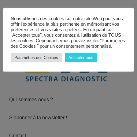
Vidéos
Nous utilisons des cookies sur notre site Web pour vous
Manifestations
offrir l'expérience la plus pertinente en mémorisant vos
préférences et vos visites répétées. En cliquant sur
Abonnements
"Accepter tous", vous consentez à l'utilisation de TOUS
les cookies. Cependant, vous pouvez visiter "Paramètres
des Cookies " pour un consentement personnalisé.
Annonceurs
Paramètres des Cookies
Accepter tous
Contact
Qui-sommes-nous ?
S’abonner à la newsletter !
Contact