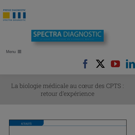
Passer
au
contenu
Menu
Accueil
Recherche d’articles
La biologie médicale au cœur des CPTS :
Auteurs
retour d’expérience
Revues
Newsletters
Publi-Reportages