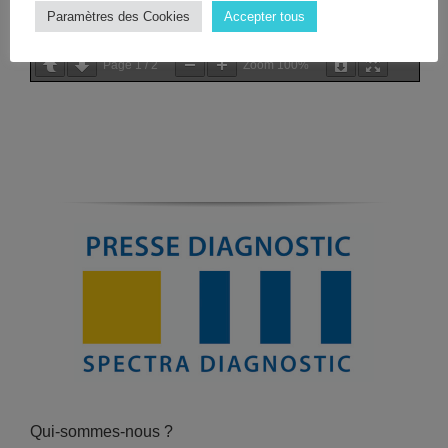
Paramètres des Cookies
Accepter tous
Page
1
/
2
Zoom
100%
Qui-sommes-nous ?