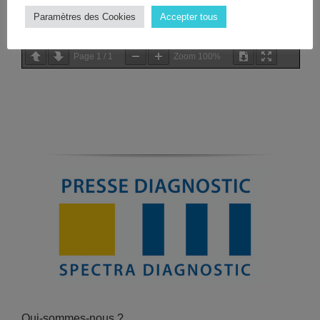
Paramètres des Cookies
Accepter tous
Page
1
/
1
Zoom
100%
Qui-sommes-nous ?