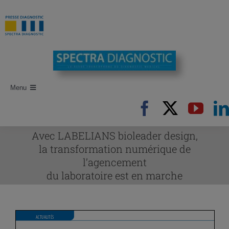
Passer
au
contenu
Menu
Accueil
Recherche d’articles
Avec LABELIANS bioleader design,
la transformation numérique de
Auteurs
l’agencement
du laboratoire est en marche
Revues
Newsletters
Publi-Reportages