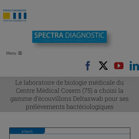
Passer
au
contenu
Menu
Accueil
Recherche d’articles
Le laboratoire de biologie médicale du
Centre Médical Cosem (75) a choisi la
Auteurs
gamme d’écouvillons Deltaswab pour ses
prélèvements bactériologiques
Revues
Newsletters
Publi-Reportages