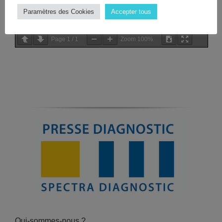
Paramètres des Cookies
Accepter tous
Page
1
/
1
Zoom
100%
Qui-sommes-nous ?