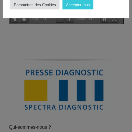
Paramètres des Cookies
Accepter tous
Page
1
/
100
Zoom
100%
Qui-sommes-nous ?