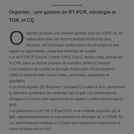
Orgentec : une gamme de RT-PCR, sérologie et
TDR, et CQ
O
rgentec propose une solution globale pour la COVID-19, en
adéquation avec les recommandations HAS les plus
récentes, de la biologie moléculaire à la sérologie en test
rapide ou automatisée, jusqu’aux contrôles de qualité :
• Le kit RT-PCR Viasure Certest SARS-CoV-2, double cible, évalué par
le CNR, dans un format pratique de barrettes prêtes à l’emploi
• Les contrôles de qualité en biologie moléculaire Vircell Amplirun
(ADN) & Amplirun total (Virus entier), universels, lyophilisés et
quantifiés
• Les tests rapides SD Biosensor Standard Q Combo & Duo, permettant
la détection qualitative des anticorps IgG et IgM. Les performances
cliniques à 14 jours sont supérieures ou égales à celles définies par la
HAS.
• La plateforme CLIA YHLO iFlash1800 et ses réactifs associés IgG &
IgM, automatisant depuis le tube primaire la sérologie de la COVID-19.
Les performances cliniques à 14 jours sont également supérieures à
celles définies par la HAS.