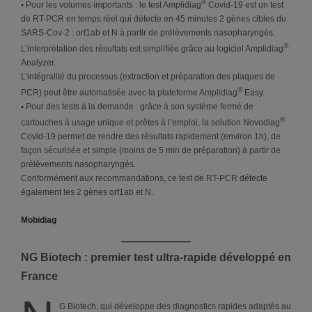
®
•
Pour les volumes importants : le test Amplidiag
Covid-19 est un test
de RT-PCR en temps réel qui détecte en 45 minutes 2 gènes cibles du
SARS-Cov-2 : orf1ab et N à partir de prélèvements nasopharyngés.
®
L’interprétation des résultats est simplifiée grâce au logiciel Amplidiag
Analyzer.
L’intégralité du processus (extraction et préparation des plaques de
®
PCR) peut être automatisée avec la plateforme Amplidiag
Easy.
•
Pour des tests à la demande : grâce à son système fermé de
®
cartouches à usage unique et prêtes à l’emploi, la solution Novodiag
Covid-19 permet de rendre des résultats rapidement (environ 1h), de
façon sécurisée et simple (moins de 5 min de préparation) à partir de
prélèvements nasopharyngés.
Conformément aux recommandations, ce test de RT-PCR détecte
également les 2 gènes orf1ab et N.
Mobidiag
NG Biotech : premier test ultra-rapide développé en
France
G Biotech, qui développe des diagnostics rapides adaptés au