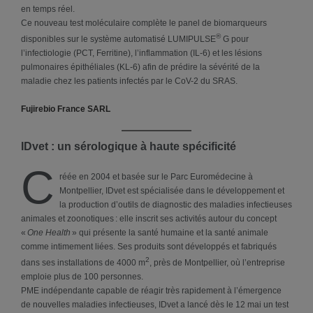
en temps réel.
Ce nouveau test moléculaire complète le panel de biomarqueurs
®
disponibles sur le système automatisé LUMIPULSE
G pour
l’infectiologie (PCT, Ferritine), l’inflammation (IL-6) et les lésions
pulmonaires épithéliales (KL-6) afin de prédire la sévérité de la
maladie chez les patients infectés par le CoV-2 du SRAS.
Fujirebio France SARL
IDvet : un sérologique à haute spécificité
C
réée en 2004 et basée sur le Parc Euromédecine à
Montpellier, IDvet est spécialisée dans le développement et
la production d’outils de diagnostic des maladies infectieuses
animales et zoonotiques : elle inscrit ses activités autour du concept
«
One Health
» qui présente la santé humaine et la santé animale
comme intimement liées. Ses produits sont développés et fabriqués
2
dans ses installations de 4000 m
, près de Montpellier, où l’entreprise
emploie plus de 100 personnes.
PME indépendante capable de réagir très rapidement à l’émergence
de nouvelles maladies infectieuses, IDvet a lancé dès le 12 mai un test