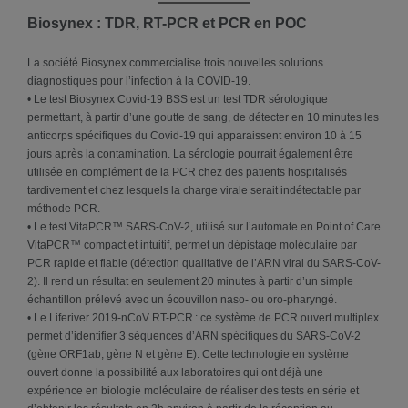
Biosynex : TDR, RT-PCR et PCR en POC
La société Biosynex commercialise trois nouvelles solutions
diagnostiques pour l’infection à la COVID-19.
• Le test Biosynex Covid-19 BSS est un test TDR sérologique
permettant, à partir d’une goutte de sang, de détecter en 10 minutes les
anticorps spécifiques du Covid-19 qui apparaissent environ 10 à 15
jours après la contamination. La sérologie pourrait également être
utilisée en complément de la PCR chez des patients hospitalisés
tardivement et chez lesquels la charge virale serait indétectable par
méthode PCR.
• Le test VitaPCR™ SARS-CoV-2, utilisé sur l’automate en Point of Care
VitaPCR™ compact et intuitif, permet un dépistage moléculaire par
PCR rapide et fiable (détection qualitative de l’ARN viral du SARS-CoV-
2). Il rend un résultat en seulement 20 minutes à partir d’un simple
échantillon prélevé avec un écouvillon naso- ou oro-pharyngé.
• Le Liferiver 2019-nCoV RT-PCR : ce système de PCR ouvert multiplex
permet d’identifier 3 séquences d’ARN spécifiques du SARS-CoV-2
(gène ORF1ab, gène N et gène E). Cette technologie en système
ouvert donne la possibilité aux laboratoires qui ont déjà une
expérience en biologie moléculaire de réaliser des tests en série et