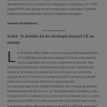
simultanément avec les tests FTD Pathogènes respiratoires 21 et FTD
Grippe/HRSV, des panels de test syndromique moléculaire ciblant de
nombreux pathogènes des infections respiratoires aiguës.
Siemens Healthineers
Snibe : le premier kit de sérologie marqué CE au
monde
L
e 19 février 2020, Snibe a annoncé que les kits Maglumi 2019-
nCoV IgM/ IgG ont obtenu la marque CE et par cela ouvert la
mise à disposition de ces tests notamment en Europe. Des
évaluations biocliniques multicentriques rigoureuses ont permis de
valider la technique et la fiabilité de ces tests avec une sensibilité
clinique de 95,60 % et une spécificité de 96,00 % lorsque le test IgM
2019-nCoV et le test IgG 2019-nCoV sont combinés.
Un autre avantage est la rapidité d’obtention des résultats de patients
potentiellement infectés ou non, en 30 minutes selon l’analyseur, avec
le Maglumi X8, le système CLIA le plus rapide au monde, avec un débit
allant jusqu’à 600t/h. Ces tests peuvent être aussi utilisés sur la série
®
®
d’analyseurs MAGLUMI multi-tailles CLIA (MAGLUMI
600, Maglumi