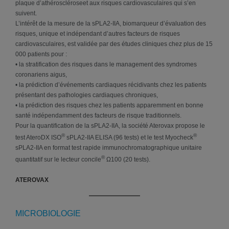
plaque d’athéroscléroseet aux risques cardiovasculaires qui s’en
suivent.
L’intérêt de la mesure de la sPLA2-IIA, biomarqueur d’évaluation des
risques, unique et indépendant d’autres facteurs de risques
cardiovasculaires, est validée par des études cliniques chez plus de 15
000 patients pour :
• la stratification des risques dans le management des syndromes
coronariens aigus,
• la prédiction d’événements cardiaques récidivants chez les patients
présentant des pathologies cardiaques chroniques,
• la prédiction des risques chez les patients apparemment en bonne
santé indépendamment des facteurs de risque traditionnels.
Pour la quantification de la sPLA2-IIA, la société Aterovax propose le
®
®
test AteroDX ISO
sPLA2-IIA ELISA (96 tests) et le test Myocheck
sPLA2-IIA en format test rapide immunochromatographique unitaire
®
quantitatif sur le lecteur concile
Ω100 (20 tests).
ATEROVAX
MICROBIOLOGIE