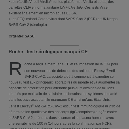
®
• Les réactifs Vircell Virclia
sur les plateformes Virclia et Lotus, des
barrettes CLIA en format unitaire IgM+IgA et IgG. Ces tests Vircell
existent également en microplaques ELISA.
• Les EEQ Instand Coronavirus dont SARS-CoV-2 (PCR) et UK Neqas
SARS-CoV-2 (sérologie).
Orgentec SASU
Roche : test sérologique marqué CE
R
oche a reçu le marquage CE et l’autorisation de la FDA pour
®
son nouveau test de détection des anticorps Elecsys
Anti-
SARS-CoV-2. La société a déjà commencé à expédier ce
nouveau test aux principaux laboratoires du monde et va augmenter sa
capacité de production pour atteindre plusieurs dizaines de millions
d’unités par mois afin de satisfaire les besoins des systèmes de santé
dans les pays acceptant le marquage CE ainsi qu’aux Etats-Unis.
®
Le test Elecsys
Anti-SARS-CoV-2 est un test immunologique
in vitro
de
détermination qualitative des anticorps (IgG comprises) dirigés contre
le SARS-CoV-2, présents dans le sérum et le plasma humains avec
une sensibilité de 100 % (14 jours après la confirmation par PCR).