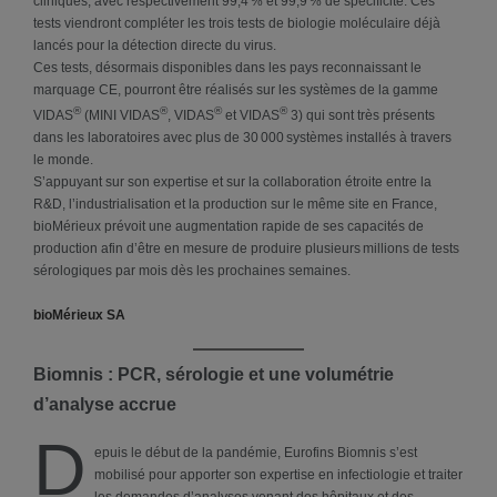
cliniques, avec respectivement 99,4 % et 99,9 % de spécificité. Ces
tests viendront compléter les trois tests de biologie moléculaire déjà
lancés pour la détection directe du virus.
Ces tests, désormais disponibles dans les pays reconnaissant le
marquage CE, pourront être réalisés sur les systèmes de la gamme
®
®
®
®
VIDAS
(MINI VIDAS
, VIDAS
et VIDAS
3) qui sont très présents
dans les laboratoires avec plus de 30 000 systèmes installés à travers
le monde.
S’appuyant sur son expertise et sur la collaboration étroite entre la
R&D, l’industrialisation et la production sur le même site en France,
bioMérieux prévoit une augmentation rapide de ses capacités de
production afin d’être en mesure de produire plusieurs millions de tests
sérologiques par mois dès les prochaines semaines.
bioMérieux SA
Biomnis : PCR, sérologie et une volumétrie
d’analyse accrue
D
epuis le début de la pandémie, Eurofins Biomnis s’est
mobilisé pour apporter son expertise en infectiologie et traiter
les demandes d’analyses venant des hôpitaux et des