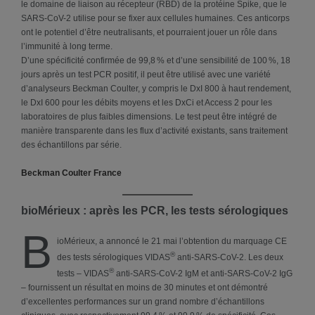
le domaine de liaison au récepteur (RBD) de la protéine Spike, que le
SARS-CoV-2 utilise pour se fixer aux cellules humaines. Ces anticorps
ont le potentiel d’être neutralisants, et pourraient jouer un rôle dans
l’immunité à long terme.
D’une spécificité confirmée de 99,8 % et d’une sensibilité de 100 %, 18
jours après un test PCR positif, il peut être utilisé avec une variété
d’analyseurs Beckman Coulter, y compris le DxI 800 à haut rendement,
le DxI 600 pour les débits moyens et les DxCi et Access 2 pour les
laboratoires de plus faibles dimensions. Le test peut être intégré de
manière transparente dans les flux d’activité existants, sans traitement
des échantillons par série.
Beckman Coulter France
bioMérieux : après les PCR, les tests sérologiques
b
ioMérieux, a annoncé le 21 mai l’obtention du marquage CE
®
des tests sérologiques VIDAS
anti-SARS-CoV-2. Les deux
®
tests – VIDAS
anti-SARS-CoV-2 IgM et anti-SARS-CoV-2 IgG
– fournissent un résultat en moins de 30 minutes et ont démontré
d’excellentes performances sur un grand nombre d’échantillons