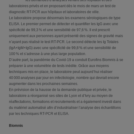
laboratoires privés et en proposant dès le mois de mars un test de
diagnostic RT-PCR aux hôpitaux et laboratoires de ville.
Le laboratoire propose désormais les examens sérologiques de type
ELISA. Le premier permet de détecter et quantifier les IgG avec une
spécificité de 99,3 % et une sensibilité de 97,6 %. Il est prescrit
uniquement aux personnes ayant présenté des signes de gravité mais
n’ayant pas réalisé le test RT-PCR. Le second détecte les Ig Totales
(IgA+IgM+IgG) avec une spécificité de 99,8 % et une sensibilité de
100 % et s’adresse à une plus large population.
D’autre part, la pandémie du Covid-19 a conduit Eurofins Biomnis à se
préparer à une volumétrie de tests inédite. Grâce aux moyens
techniques mis en place, le laboratoire peut aujourd’hui réaliser
40 000 analyses par jour en infectiologie, nombre qui devrait encore
augmenter dans les prochaines semaines.
En prévision de la hausse de la demande publique et privée, le
laboratoire a réorganisé ses sites de Lyon et d’Ivry au moyen de
réaffectations, formations et recrutements et a également investi dans
du matériel automatisé afin d’industrialiser l’analyse des échantillons
par les techniques RT-PCR et ELISA.
Biomnis