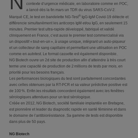
N
contexte d’urgence médicale, en laboratoire comme en POC,
a lancé dès la fin mars un TDR du virus SARS-CoV-2.
®
Marqué CE, le test en bandelette NG-Test
IgG-IgM Covid-19 détecte et
différencie simultanément les anticorps IgM et/ou IgG, en seulement 15
minutes. Premier test ultra-rapide développé, fabriqué et validé
cliniquement en France, c’est aussi le premier test commercialisé via
un dispositif « tout-en-un », à usage unique, intégrant un auto-piqueur
et un collecteur de sang capillaire et permettant une utilisation en POC
comme en autotest. Le format cassette est également disponible.
NG Biotech ouvre un 2d site de production afin d’atteindre à très court
terme une capacité de production de 2 millions de tests par mois, en
priorité pour les besoins français.
Les performances biologiques du test sont parfaitement concordantes
avec celles obtenues par la RT-PCR et sa valeur prédictive positive est
de 100 %. Enfin les résultats concordent également avec les fenêtres
sérologiques attendues pour un test sérologique.
Créée en 2012, NG Biotech, société familiale implantée en Bretagne,
est pionnière et leader du diagnostic rapide en santé féminine et dans
le domaine de l’antibiorésistance. Sa gamme de tests est disponible
dans plus de 50 pays.
NG Biotech