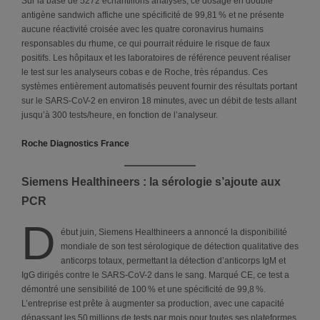
Sur la base de 5272 échantillons analysés, ce dosage en double
antigène sandwich affiche une spécificité de 99,81 % et ne présente
aucune réactivité croisée avec les quatre coronavirus humains
responsables du rhume, ce qui pourrait réduire le risque de faux
positifs. Les hôpitaux et les laboratoires de référence peuvent réaliser
le test sur les analyseurs cobas e de Roche, très répandus. Ces
systèmes entièrement automatisés peuvent fournir des résultats portant
sur le SARS-CoV-2 en environ 18 minutes, avec un débit de tests allant
jusqu’à 300 tests/heure, en fonction de l’analyseur.
Roche Diagnostics France
Siemens Healthineers : la sérologie s’ajoute aux
PCR
D
ébut juin, Siemens Healthineers a annoncé la disponibilité
mondiale de son test sérologique de détection qualitative des
anticorps totaux, permettant la détection d’anticorps IgM et
IgG dirigés contre le SARS-CoV-2 dans le sang. Marqué CE, ce test a
démontré une sensibilité de 100 % et une spécificité de 99,8 %.
L’entreprise est prête à augmenter sa production, avec une capacité
dépassant les 50 millions de tests par mois pour toutes ses plateformes