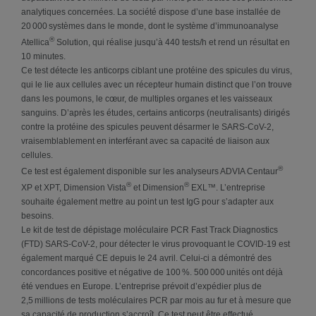
analytiques concernées. La société dispose d’une base installée de
20 000 systèmes dans le monde, dont le système d’immunoanalyse
®
Atellica
Solution, qui réalise jusqu’à 440 tests/h et rend un résultat en
10 minutes.
Ce test détecte les anticorps ciblant une protéine des spicules du virus,
qui le lie aux cellules avec un récepteur humain distinct que l’on trouve
dans les poumons, le cœur, de multiples organes et les vaisseaux
sanguins. D’après les études, certains anticorps (neutralisants) dirigés
contre la protéine des spicules peuvent désarmer le SARS-CoV-2,
vraisemblablement en interférant avec sa capacité de liaison aux
cellules.
®
Ce test est également disponible sur les analyseurs ADVIA Centaur
®
®
XP et XPT, Dimension Vista
et Dimension
EXL™. L’entreprise
souhaite également mettre au point un test IgG pour s’adapter aux
besoins.
Le kit de test de dépistage moléculaire PCR Fast Track Diagnostics
(FTD) SARS-CoV-2, pour détecter le virus provoquant le COVID-19 est
également marqué CE depuis le 24 avril. Celui-ci a démontré des
concordances positive et négative de 100 %. 500 000 unités ont déjà
été vendues en Europe. L’entreprise prévoit d’expédier plus de
2,5 millions de tests moléculaires PCR par mois au fur et à mesure que
sa capacité de production s’accroît. Ce test peut être effectué