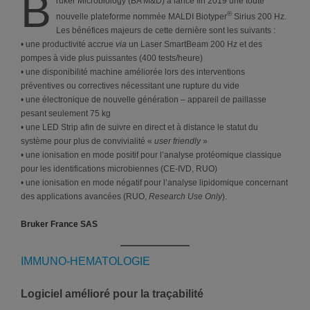
B
ruker Microbiology (BA M&D) a lancé fin 2019 une toute
®
nouvelle plateforme nommée MALDI Biotyper
Sirius 200 Hz.
Les bénéfices majeurs de cette dernière sont les suivants :
• une productivité accrue
via
un Laser SmartBeam 200 Hz et des
pompes à vide plus puissantes (400 tests/heure)
• une disponibilité machine améliorée lors des interventions
préventives ou correctives nécessitant une rupture du vide
• une électronique de nouvelle génération – appareil de paillasse
pesant seulement 75 kg
• une LED Strip afin de suivre en direct et à distance le statut du
système pour plus de convivialité «
user friendly
»
• une ionisation en mode positif pour l’analyse protéomique classique
pour les identifications microbiennes (CE-IVD, RUO)
• une ionisation en mode négatif pour l’analyse lipidomique concernant
des applications avancées (RUO,
Research Use Only
).
Bruker France SAS
IMMUNO-HEMATOLOGIE
Logiciel amélioré pour la traçabilité