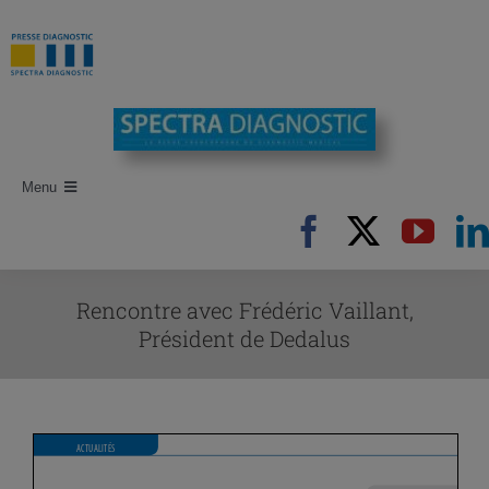
Passer
au
contenu
Menu
Accueil
Recherche d’articles
Rencontre avec Frédéric Vaillant,
Auteurs
Président de Dedalus
Revues
Newsletters
Publi-Reportages