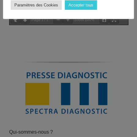
Paramètres des Cookies
Accepter tous
Page
1
/
1
Zoom
100%
Qui-sommes-nous ?