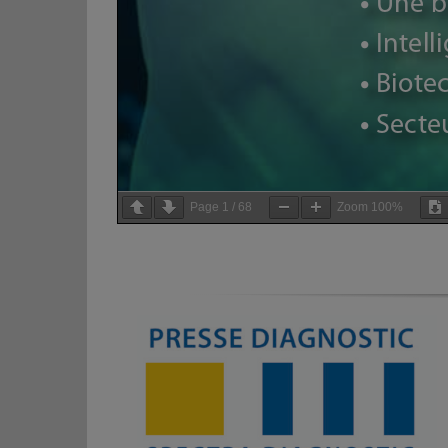
Page
1
/
68
Zoom
100%