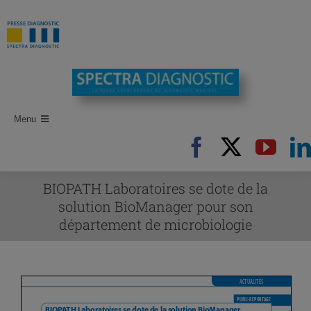
Passer
au
contenu
Menu
Accueil
Recherche d’articles
BIOPATH Laboratoires se dote de la
solution BioManager pour son
Auteurs
département de microbiologie
Revues
Newsletters
Publi-Reportages