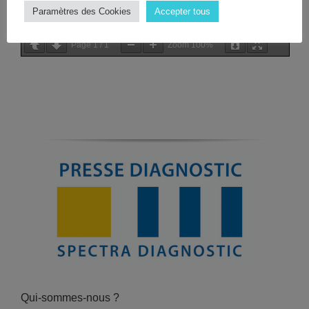
Paramètres des Cookies
Accepter tous
Page
1
/
1
Zoom
100%
Qui-sommes-nous ?